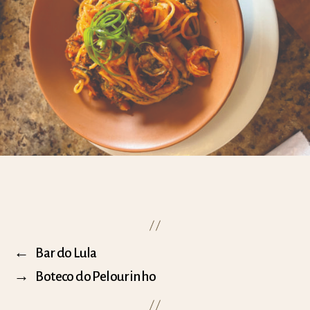
←
Bar do Lula
→
Boteco do Pelourinho