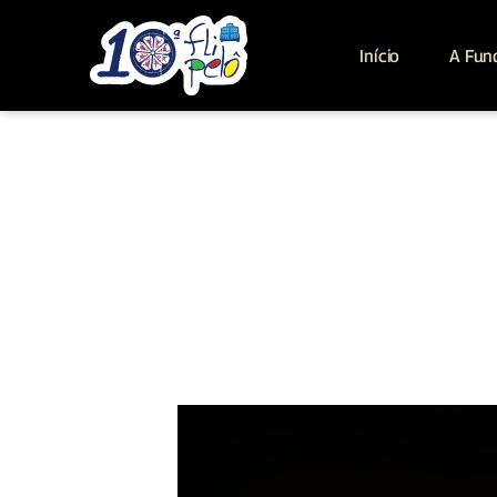
Início
A Fun