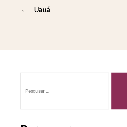
←
Uauá