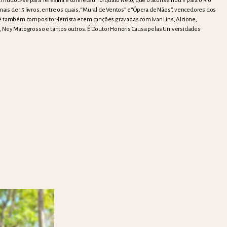
 mudou-se para Teresina e conheceu Torquato Neto, que o aconselhou ir para o Rio
mais de 15 livros, entre os quais, “Mural de Ventos” e “Ópera de Nãos”, vencedores dos
é também compositor-letrista e tem canções gravadas com Ivan Lins, Alcione,
ssi, Ney Matogrosso e tantos outros. É Doutor Honoris Causa pelas Universidades