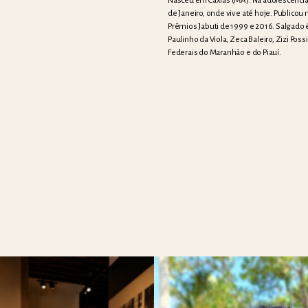
Nasceu em Caxias (MA). Na adolescência
de Janeiro, onde vive até hoje. Publicou 
Prêmios Jabuti de 1999 e 2016. Salgado 
Paulinho da Viola, Zeca Baleiro, Zizi Po
Federais do Maranhão e do Piauí.