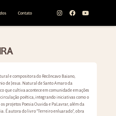
ados
Contato
IRA
ltural e compositora do Recôncavo Baiano,
nio de Jesus. Natural de Santo Amaro da
tico que cultiva acontece em comunidade em ações
 circulação poética, integrando iniciativas como o
 os projetos Poesia Ouvida e PaLavrar, além da
a. É autora do livro “Terreiro enluarado”, obra