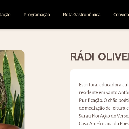
dação
Programação
Rota Gastronômica
Convid
RÁDI OLIVE
Escritora, educadora cu
residente em Santo Antô
Purificação. O chão poé
de mediação de leitura e
Sarau FlorAção do Verso,
Casa Amefricana da Poesi