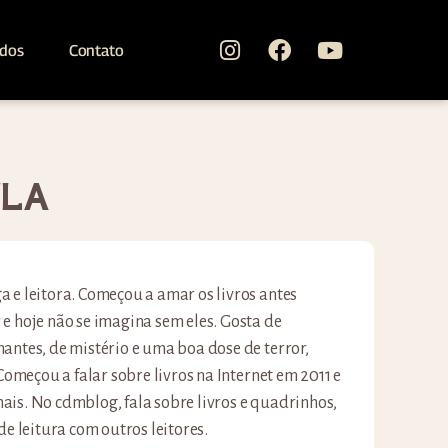
ados
Contato
ULA
 e leitora. Começou a amar os livros antes
e hoje não se imagina sem eles. Gosta de
antes, de mistério e uma boa dose de terror,
 Começou a falar sobre livros na Internet em 2011 e
is. No cdmblog, fala sobre livros e quadrinhos,
de leitura com outros leitores.