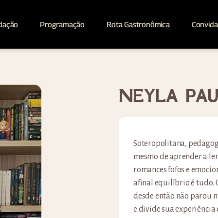
dação
Programação
Rota Gastronômica
Convid
NEYLA PA
Soteropolitana, pedagoga
mesmo de aprender a ler 
romances fofos e emocion
afinal equilíbrio é tudo.
desde então não parou ma
e divide sua experiência 