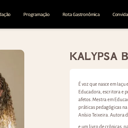
dação
Programação
Rota Gastronômica
Convid
KALYPSA B
É voz que nasce em Iaçu
Educadora, escritora e p
afetos. Mestra em Educ
práticas pedagógicas na
Anísio Teixeira. Autora de
e um livro de crônicas, 