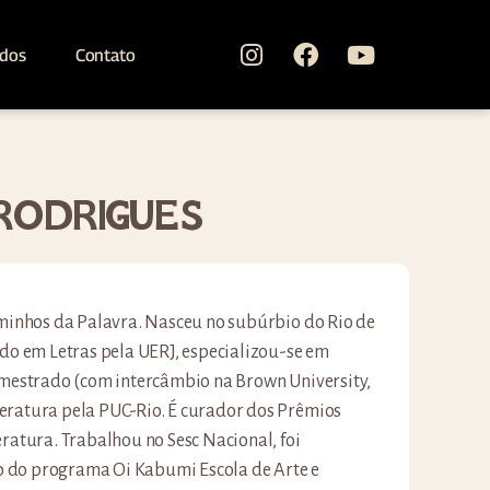
ados
Contato
RODRIGUES
aminhos da Palavra. Nasceu no subúrbio do Rio de
ado em Letras pela UERJ, especializou-se em
 mestrado (com intercâmbio na Brown University,
eratura pela PUC-Rio. É curador dos Prêmios
eratura. Trabalhou no Sesc Nacional, foi
 do programa Oi Kabumi Escola de Arte e