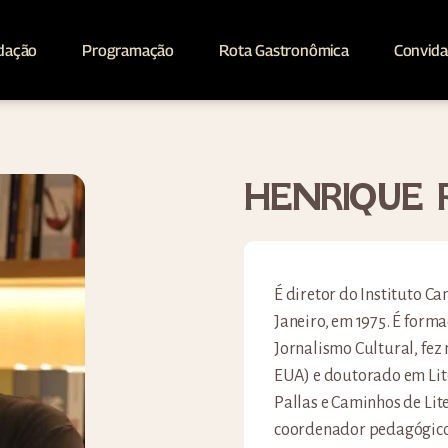
dação
Programação
Rota Gastronômica
Convid
HENRIQUE 
É diretor do Instituto C
Janeiro, em 1975. É form
Jornalismo Cultural, fez
EUA) e doutorado em Lit
Pallas e Caminhos de Lit
coordenador pedagógico