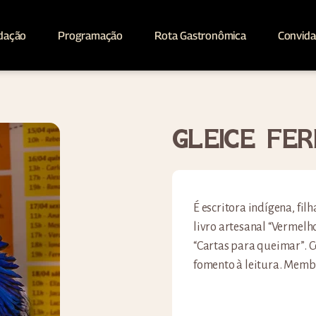
dação
Programação
Rota Gastronômica
Convid
GLEICE FER
É escritora indígena, fil
livro artesanal “Vermelho
“Cartas para queimar”. 
fomento à leitura. Memb