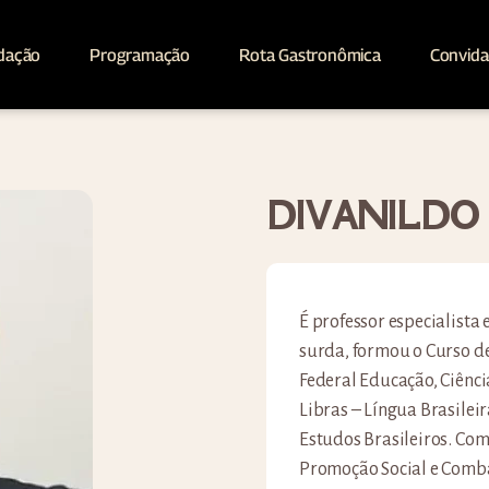
dação
Programação
Rota Gastronômica
Convid
DIVANILDO
É professor especialista 
surda, formou o Curso de
Federal Educação, Ciênc
Libras – Língua Brasileir
Estudos Brasileiros. Com
Promoção Social e Combat