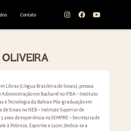
ados
Contato
 OLIVEIRA
em Libras (Língua Brasileira de Sinais), pessoa
 Administração em Bacharel no IFBA – Instituto
ias e Tecnologia da Bahia e Pós-graduação em
a de Sinais no ISEB – Instituto Superior de
 5 anos de experiência na SEMPRE – Secretaria de
e à Pobreza, Esportes e Lazer, dedica-se a