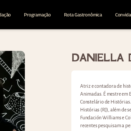
dação
Programação
Rota Gastronômica
Convid
DANIELLA 
Atriz e contadora de his
Animadas. É mestre em E
Constelário de Histórias.
Histórias (RJ), além de 
Fundación Williams e Co
recentes pesquisam a per