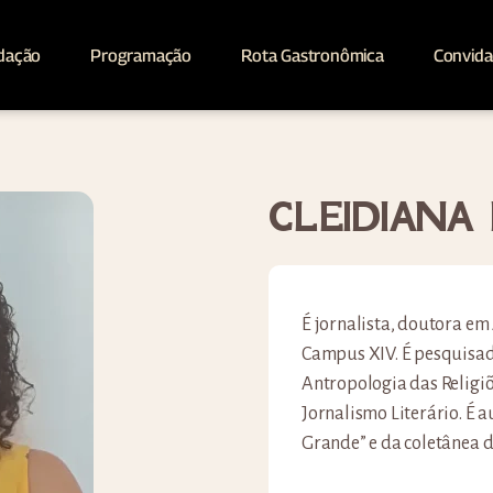
dação
Programação
Rota Gastronômica
Convid
CLEIDIANA
É jornalista, doutora em
Campus XIV. É pesquisad
Antropologia das Religiõ
Jornalismo Literário. É
Grande” e da coletânea d